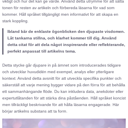
viktigt och hur det kan ge värde. Använd detta utrymme för att sätta
tonen för resten av artikeln och förbereda läsarna för vad som
kommer. Håll språket tillgängligt men informativt för att skapa en
stark koppling.
Ibland bär de enklaste ögonblicken den djupaste visdomen.
Låt tankarna stillna, och klarhet kommer till dig. Använd
detta citat för att dela något inspirerande eller reflekterande,
perfekt anpassat till artikelns tema.
Detta stycke går djupare in på ämnet som introducerades tidigare
och utvecklar huvudidén med exempel, analys eller ytterligare
kontext. Använd detta avsnitt för att utveckla specifika punkter och
säkerställ att varje mening bygger vidare på den förra för att behålla
ett sammanhängande flöde. Du kan inkludera data, anekdoter eller
expertutlåtanden för att stärka dina påståenden. Håll språket koncist
men tillräckligt beskrivande för att hålla läsarna engagerade. Här
börjar artikelns substans att ta form.