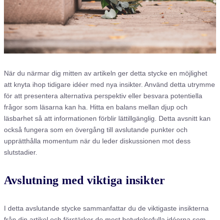
När du närmar dig mitten av artikeln ger detta stycke en möjlighet
att knyta ihop tidigare idéer med nya insikter. Använd detta utrymme
för att presentera alternativa perspektiv eller besvara potentiella
frågor som läsarna kan ha. Hitta en balans mellan djup och
läsbarhet så att informationen förblir lättillgänglig. Detta avsnitt kan
också fungera som en övergång till avslutande punkter och
upprätthålla momentum när du leder diskussionen mot dess
slutstadier.
Avslutning med viktiga insikter
I detta avslutande stycke sammanfattar du de viktigaste insikterna
från din artikel och förstärker de mest betydelsefulla idéerna som