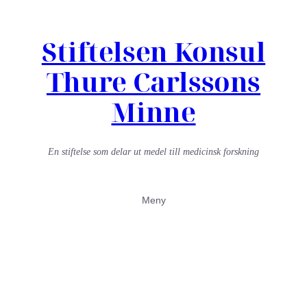
Hoppa
Stiftelsen Konsul
till
innehåll
Thure Carlssons
Minne
En stiftelse som delar ut medel till medicinsk forskning
Meny