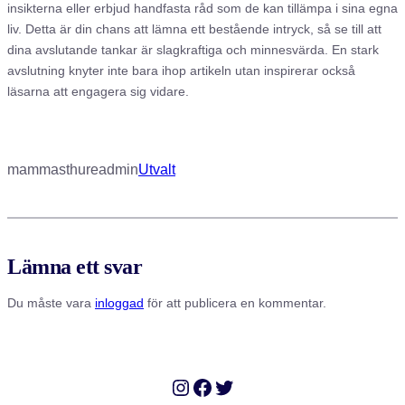
insikterna eller erbjud handfasta råd som de kan tillämpa i sina egna
liv. Detta är din chans att lämna ett bestående intryck, så se till att
dina avslutande tankar är slagkraftiga och minnesvärda. En stark
avslutning knyter inte bara ihop artikeln utan inspirerar också
läsarna att engagera sig vidare.
mammasthureadmin
Utvalt
Lämna ett svar
Du måste vara
inloggad
för att publicera en kommentar.
Instagram
Facebook
Twitter