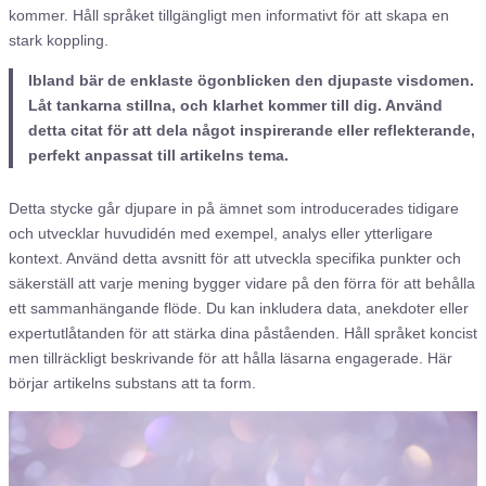
kommer. Håll språket tillgängligt men informativt för att skapa en
stark koppling.
Ibland bär de enklaste ögonblicken den djupaste visdomen.
Låt tankarna stillna, och klarhet kommer till dig. Använd
detta citat för att dela något inspirerande eller reflekterande,
perfekt anpassat till artikelns tema.
Detta stycke går djupare in på ämnet som introducerades tidigare
och utvecklar huvudidén med exempel, analys eller ytterligare
kontext. Använd detta avsnitt för att utveckla specifika punkter och
säkerställ att varje mening bygger vidare på den förra för att behålla
ett sammanhängande flöde. Du kan inkludera data, anekdoter eller
expertutlåtanden för att stärka dina påståenden. Håll språket koncist
men tillräckligt beskrivande för att hålla läsarna engagerade. Här
börjar artikelns substans att ta form.