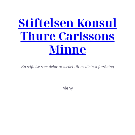
Hoppa
Stiftelsen Konsul
till
innehåll
Thure Carlssons
Minne
En stiftelse som delar ut medel till medicinsk forskning
Meny