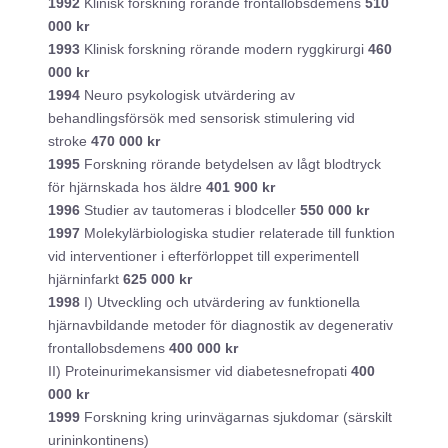
1992
Klinisk forskning rörande frontallobsdemens
510
000 kr
1993
Klinisk forskning rörande modern ryggkirurgi
460
000 kr
1994
Neuro psykologisk utvärdering av
behandlingsförsök med sensorisk stimulering vid
stroke
470 000 kr
1995
Forskning rörande betydelsen av lågt blodtryck
för hjärnskada hos äldre
401 900 kr
1996
Studier av tautomeras i blodceller
550 000 kr
1997
Molekylärbiologiska studier relaterade till funktion
vid interventioner i efterförloppet till experimentell
hjärninfarkt
625 000 kr
1998
I) Utveckling och utvärdering av funktionella
hjärnavbildande metoder för diagnostik av degenerativ
frontallobsdemens
400 000 kr
II) Proteinurimekansismer vid diabetesnefropati
400
000 kr
1999
Forskning kring urinvägarnas sjukdomar (särskilt
urininkontinens)