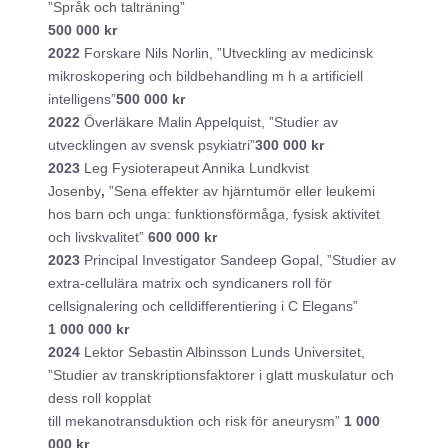
”Språk och talträning”
500 000 kr
2022
Forskare Nils Norlin, ”Utveckling av medicinsk
mikroskopering och bildbehandling m h a artificiell
intelligens”
500 000 kr
2022
Överläkare Malin Appelquist, ”Studier av
utvecklingen av svensk psykiatri”
300 000 kr
2023
Leg Fysioterapeut Annika Lundkvist
Josenby
,
”Sena effekter av hjärntumör eller leukemi
hos barn och unga: funktionsförmåga, fysisk aktivitet
och livskvalitet”
600 000 kr
2023
Principal Investigator Sandeep Gopal, ”Studier av
extra-cellulära matrix och syndicaners roll för
cellsignalering och celldifferentiering i C Elegans”
1 000 000 kr
2024
Lektor Sebastin Albinsson Lunds Universitet,
”Studier av transkriptionsfaktorer i glatt muskulatur och
dess roll kopplat
till mekanotransduktion och risk för aneurysm”
1 000
000 kr