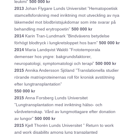
leukmi”
500 000 kr
2013
Johan Flygare Lunds Universitet ”Hematopoetisk
stamcellsforskning med inriktning mot utveckling av nya
läkemedel mot blodbristsjukdomar som inte svarar på
behandling med erytropoetin”
500 000 kr
2014
Karin Tran-Lundmark ”Bindvävens betydelse
förhögt blodtryck i lungkretsloppet hos barn”
500 000 kr
2014
Maria Landqvist Waldö ”Frototemporala
demenser hos yngre: bakgrundsfaktorer,
neuropatologi, symptomatologi och terapi”
500 000 kr
2015
Annika Andersson Sjöland ”Translationella studier
rörande matrixproteinernas roll för kronisk avstötning
efter lungtransplantation”
550 000 kr
2015
Anna Forsberg Lunds Universitet
”Lungtransplantation med inriktning hälso- och
vårdvetenskap. Vård av lungmottagare efter donation
av lungor”
500 000 kr
2015
Kjell Thorén Lunds Universitet ” Return to work
and work disability among lung transplanted