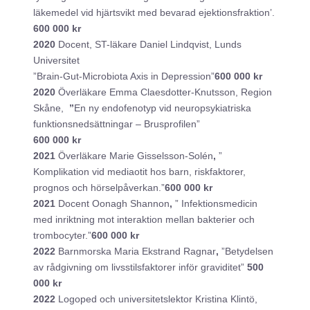
läkemedel vid hjärtsvikt med bevarad ejektionsfraktion’.
600 000 kr
2020
Docent, ST-läkare Daniel Lindqvist, Lunds
Universitet
”Brain-Gut-Microbiota Axis in Depression”
600 000 kr
2020
Överläkare Emma Claesdotter-Knutsson, Region
Skåne,
”
En ny endofenotyp vid neuropsykiatriska
funktionsnedsättningar – Brusprofilen”
600 000 kr
2021
Överläkare Marie Gisselsson-Solén
,
”
Komplikation vid mediaotit hos barn, riskfaktorer,
prognos och hörselpåverkan.”
600 000 kr
2021
Docent Oonagh Shannon
,
” Infektionsmedicin
med inriktning mot interaktion mellan bakterier och
trombocyter.”
600 000 kr
2022
Barnmorska Maria Ekstrand Ragnar
,
”Betydelsen
av rådgivning om livsstilsfaktorer inför graviditet”
500
000 kr
2022
Logoped och universitetslektor Kristina Klintö,