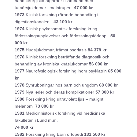
hand kirurgiska åtgärder i samband med
tumörsjukdomar i matstrupen
47 000 kr
1973
Klinisk forskning rörande behandling i
digestionskanalen
43 100 kr
1974
Klinisk psykosomatisk forskning kring
förlossningsupplevelser och förlossningsförlopp
50
000 kr
1975
Hudsjukdomar, främst psoriasis
84 379 kr
1976
Klinisk forskning beträffande diagnostik och
behandling av kroniska knäsjukdomar
56 000 kr
1977
Neurofysiologisk forskning inom psykiatrin
65 000
kr
1978
Synrubbningar hos barn och ungdom
68 000 kr
1979
Nya leder och deras komplikationer
57 300 kr
1980
Forskning kring ultraviolett ljus – malignt
melanom
73 000 kr
1981
Medicinhistorisk forskning vid medicinska
fakulteten i Lund m.m.
74 000 kr
1982 F
orskning kring barn ortopedi
131 500 kr