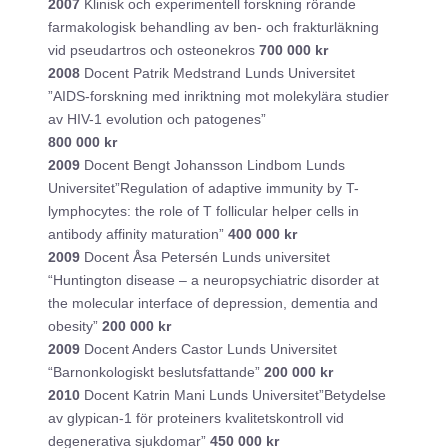
2007
Klinisk och experimentell forskning rörande
farmakologisk behandling av ben- och frakturläkning
vid pseudartros och osteonekros
700 000 kr
2008
Docent Patrik Medstrand Lunds Universitet
”AIDS-forskning med inriktning mot molekylära studier
av HIV-1 evolution och patogenes”
800 000 kr
2009
Docent Bengt Johansson Lindbom Lunds
Universitet”Regulation of adaptive immunity by T-
lymphocytes: the role of T follicular helper cells in
antibody affinity maturation”
400 000 kr
2009
Docent Åsa Petersén Lunds universitet
“Huntington disease – a neuropsychiatric disorder at
the molecular interface of depression, dementia and
obesity”
200 000 kr
2009
Docent Anders Castor Lunds Universitet
“Barnonkologiskt beslutsfattande”
200 000 kr
2010
Docent Katrin Mani Lunds Universitet”Betydelse
av glypican-1 för proteiners kvalitetskontroll vid
degenerativa sjukdomar”
450 000 kr