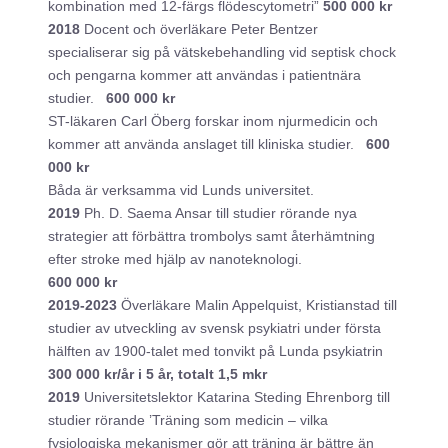
kombination med 12-färgs flödescytometri”
500 000 kr
2018
Docent och överläkare Peter Bentzer
specialiserar sig på vätskebehandling vid septisk chock
och pengarna kommer att användas i patientnära
studier.
600 000 kr
ST-läkaren Carl Öberg forskar inom njurmedicin och
kommer att använda anslaget till kliniska studier.
600
000 kr
Båda är verksamma vid Lunds universitet.
2019
Ph. D. Saema Ansar till studier rörande nya
strategier att förbättra trombolys samt återhämtning
efter stroke med hjälp av nanoteknologi.
600 000 kr
2019-2023
Överläkare Malin Appelquist, Kristianstad till
studier av utveckling av svensk psykiatri under första
hälften av 1900-talet med tonvikt på Lunda psykiatrin
300 000 kr/år i 5 år, totalt 1,5 mkr
2019
Universitetslektor Katarina Steding Ehrenborg till
studier rörande ’Träning som medicin – vilka
fysiologiska mekanismer gör att träning är bättre än