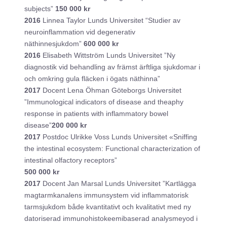
subjects”
150 000 kr
2016
Linnea Taylor Lunds Universitet “Studier av
neuroinflammation vid degenerativ
näthinnesjukdom”
600 000 kr
2016
Elisabeth Wittström Lunds Universitet ”Ny
diagnostik vid behandling av främst ärftliga sjukdomar i
och omkring gula fläcken i ögats näthinna”
2017
Docent Lena Öhman Göteborgs Universitet
”Immunological indicators of disease and theaphy
response in patients with inflammatory bowel
disease”
200 000 kr
2017
Postdoc Ulrikke Voss Lunds Universitet «Sniffing
the intestinal ecosystem: Functional characterization of
intestinal olfactory receptors”
500 000 kr
2017
Docent Jan Marsal Lunds Universitet ”Kartlägga
magtarmkanalens immunsystem vid inflammatorisk
tarmsjukdom både kvantitativt och kvalitativt med ny
datoriserad immunohistokeemibaserad analysmeyod i