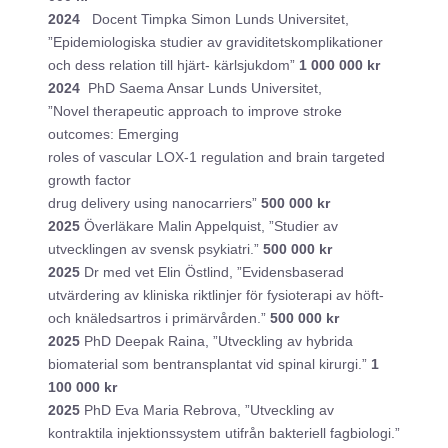
2024
Docent Timpka Simon Lunds Universitet,
”Epidemiologiska studier av graviditetskomplikationer
och dess relation till hjärt- kärlsjukdom”
1 000 000 kr
2024
PhD Saema Ansar Lunds Universitet,
”Novel therapeutic approach to improve stroke
outcomes: Emerging
roles of vascular LOX-1 regulation and brain targeted
growth factor
drug delivery using nanocarriers”
500 000 kr
2025
Överläkare Malin Appelquist, ”Studier av
utvecklingen av svensk psykiatri.”
500 000 kr
2025
Dr med vet Elin Östlind, ”Evidensbaserad
utvärdering av kliniska riktlinjer för fysioterapi av höft-
och knäledsartros i primärvården.”
500 000 kr
2025
PhD Deepak Raina, ”Utveckling av hybrida
biomaterial som bentransplantat vid spinal kirurgi.”
1
100 000 kr
2025
PhD Eva Maria Rebrova, ”Utveckling av
kontraktila injektionssystem utifrån bakteriell fagbiologi.”